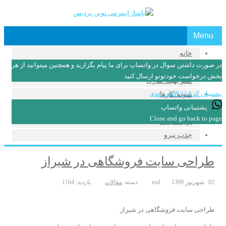
Menu
خانه
در صورت داشتن سوال در واتساپ برای ما پیام بگزارید و همچنین میتوانید از هر
طراحی سایت
بخش درخواست خودتونو ارسال کنید
سئو بهینه سازی
پشتیبان کد 114
الاهه رعدی
نمونه کارها
. پشتیبانی واتساپ
مقالات
Close and go back to page
ارتباط با ما
جذب نیرو
طراحی سایت فروشگاهی در شیراز
02 شهریور 1399
rod
دسته:
مقالات
بازدید: 1164
طراحی سایت فروشگاهی در شیراز